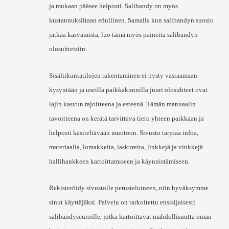
ja mukaan pääsee helposti. Salibandy on myös
kustannuksiltaan edullinen. Samalla kun salibandyn suosio
jatkaa kasvamista, luo tämä myös paineita salibandyn
olosuhteisiin.
Sisäliikuntatilojen rakentaminen ei pysty vastaamaan
kysyntään ja useilla paikkakunnilla juuri olosuhteet ovat
lajin kasvun rajoitteena ja esteenä. Tämän manuaalin
tavoitteena on kerätä tarvittava tieto yhteen paikkaan ja
helposti käsiteltävään muotoon. Sivusto tarjoaa infoa,
materiaalia, lomakkeita, laskureita, linkkejä ja vinkkejä
hallihankkeen kartoittamiseen ja käynnistämiseen.
Rekisteröidy sivustolle perusteluineen, niin hyväksymme
sinut käyttäjäksi. Palvelu on tarkoitettu ensisijaisesti
salibandyseuroille, jotka kartoittavat mahdollisuutta oman