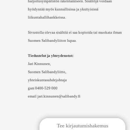
harjoitusympäristön rakentamiseen. Sisältöjä voidaan
hyödyntää myös kunnallisissa ja yksityisissä
liikuntahallihankkeissa.
Sivustolla olevaa sisältöä ei saa kopioida tai muokata ilman
Suomen Salibandyliiton lupaa.
Tiedustelut ja yhteydenotot:
Jari Kinnunen,
Suomen Salibandyliitto,
yhteiskuntasuhdejohtaja
gsm 0400-529 000
email jari.kinnunen@salibandy.fi
Tee kirjautumishakemus