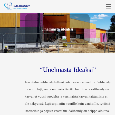
Pääsivu
U
n
e
l
m
a
s
t
a
i
d
e
a
k
s
i
Päätöksenteko
Suunnittelu
Skrollaa
Rakentaminen
Käyttö
“Unelmasta Ideaksi”
info
Tervetuloa salibandyhallirakentamisen manuaaliin. Salibandy
on nuori laji, mutta nuoresta iästään huolimatta salibandy on
Kirjaudu
kasvanut vuosi vuodelta ja varsinaista kasvun taittumista ei
ole näkyvissä. Laji sopii niin nuorille kuin vanhoille, tytöistä
Rekisteröidy
isoäiteihin ja pojista vaareihin. Salibandy on helppo aloittaa