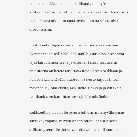
ja mukaan pääsee helposti. Salibandy on myös
kustannuksiltaan edullinen. Samalla kun salibandyn suosio
jatkaa kasvamista, luo tämä myös paineita salibandyn
olosuhteisiin.
Sisäliikuntatilojen rakentaminen ei pysty vastaamaan
kysyntään ja useilla paikkakunnilla juuri olosuhteet ovat
lajin kasvun rajoitteena ja esteenä. Tämän manuaalin
tavoitteena on kerätä tarvittava tieto yhteen paikkaan ja
helposti käsiteltävään muotoon. Sivusto tarjoaa infoa,
materiaalia, lomakkeita, laskureita, linkkejä ja vinkkejä
hallihankkeen kartoittamiseen ja käynnistämiseen.
Rekisteröidy sivustolle perusteluineen, niin hyväksymme
sinut käyttäjäksi. Palvelu on tarkoitettu ensisijaisesti
salibandyseuroille, jotka kartoittavat mahdollisuutta oman