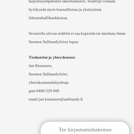
harjoitusympäristön rakentamiseen. Sisältöjä voidaan
hyödyntää myös kunnallisissa ja yksityisissä
liikuntahallihankkeissa.
Sivustolla olevaa sisältöä ei saa kopioida tai muokata ilman
Suomen Salibandyliiton lupaa.
Tiedustelut ja yhteydenotot:
Jari Kinnunen,
Suomen Salibandyliitto,
yhteiskuntasuhdejohtaja
gsm 0400-529 000
email jari.kinnunen@salibandy.fi
Tee kirjautumishakemus