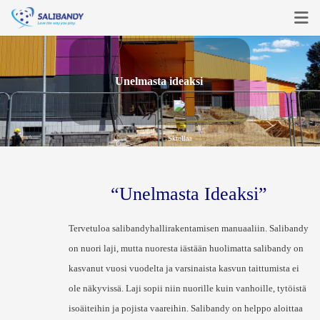
Pääsivu
U
n
e
l
m
a
s
t
a
i
d
e
a
k
s
i
Päätöksenteko
Suunnittelu
Skrollaa
Rakentaminen
Käyttö
“Unelmasta Ideaksi”
info
Tervetuloa salibandyhallirakentamisen manuaaliin. Salibandy
on nuori laji, mutta nuoresta iästään huolimatta salibandy on
Kirjaudu
kasvanut vuosi vuodelta ja varsinaista kasvun taittumista ei
ole näkyvissä. Laji sopii niin nuorille kuin vanhoille, tytöistä
Rekisteröidy
isoäiteihin ja pojista vaareihin. Salibandy on helppo aloittaa