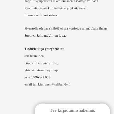
harjoitusympäristön rakentamiseen. Sisältöjä voidaan
hyödyntää myös kunnallisissa ja yksityisissä
liikuntahallihankkeissa.
Sivustolla olevaa sisältöä ei saa kopioida tai muokata ilman
Suomen Salibandyliiton lupaa.
Tiedustelut ja yhteydenotot:
Jari Kinnunen,
Suomen Salibandyliitto,
yhteiskuntasuhdejohtaja
gsm 0400-529 000
email jari.kinnunen@salibandy.fi
Tee kirjautumishakemus