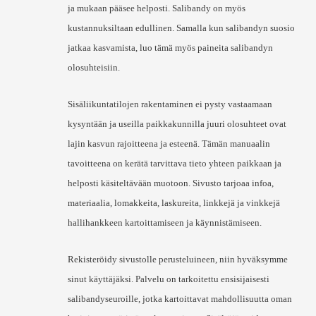
ja mukaan pääsee helposti. Salibandy on myös
kustannuksiltaan edullinen. Samalla kun salibandyn suosio
jatkaa kasvamista, luo tämä myös paineita salibandyn
olosuhteisiin.
Sisäliikuntatilojen rakentaminen ei pysty vastaamaan
kysyntään ja useilla paikkakunnilla juuri olosuhteet ovat
lajin kasvun rajoitteena ja esteenä. Tämän manuaalin
tavoitteena on kerätä tarvittava tieto yhteen paikkaan ja
helposti käsiteltävään muotoon. Sivusto tarjoaa infoa,
materiaalia, lomakkeita, laskureita, linkkejä ja vinkkejä
hallihankkeen kartoittamiseen ja käynnistämiseen.
Rekisteröidy sivustolle perusteluineen, niin hyväksymme
sinut käyttäjäksi. Palvelu on tarkoitettu ensisijaisesti
salibandyseuroille, jotka kartoittavat mahdollisuutta oman