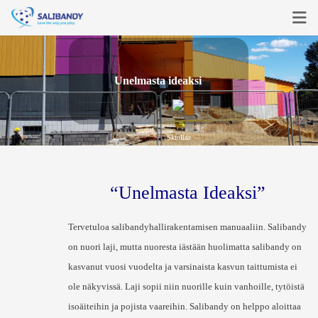
Pääsivu
U
n
e
l
m
a
s
t
a
i
d
e
a
k
s
i
Päätöksenteko
Suunnittelu
Skrollaa
Rakentaminen
Käyttö
“Unelmasta Ideaksi”
info
Tervetuloa salibandyhallirakentamisen manuaaliin. Salibandy
on nuori laji, mutta nuoresta iästään huolimatta salibandy on
Kirjaudu
kasvanut vuosi vuodelta ja varsinaista kasvun taittumista ei
ole näkyvissä. Laji sopii niin nuorille kuin vanhoille, tytöistä
Rekisteröidy
isoäiteihin ja pojista vaareihin. Salibandy on helppo aloittaa